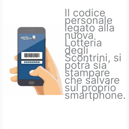
Il codice
personale
legato alla
nuova
Lotteria
degli
Scontrini, si
potrà sia
stampare
che salvare
sul proprio
smartphone.