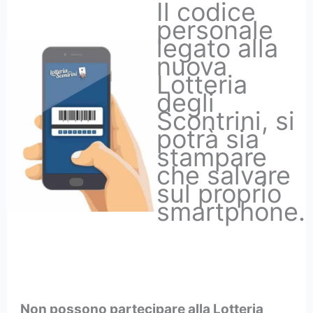
Il codice
personale
legato alla
nuova
Lotteria
degli
Scontrini, si
potrà sia
stampare
che salvare
sul proprio
smartphone.
Non possono partecipare alla Lotteria