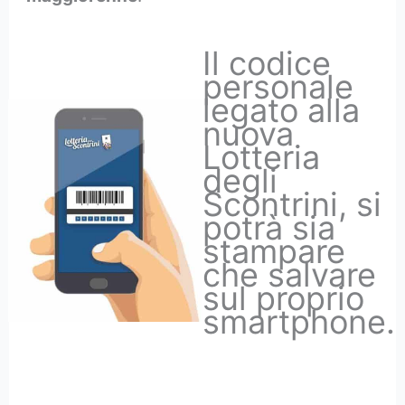
Il codice
personale
legato alla
nuova
Lotteria
degli
Scontrini, si
potrà sia
stampare
che salvare
sul proprio
smartphone.