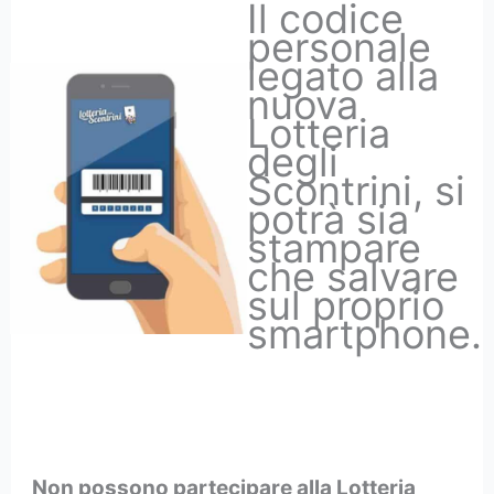
Il codice
personale
legato alla
nuova
Lotteria
degli
Scontrini, si
potrà sia
stampare
che salvare
sul proprio
smartphone.
Non possono partecipare alla Lotteria