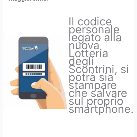
Il codice
personale
legato alla
nuova
Lotteria
degli
Scontrini, si
potrà sia
stampare
che salvare
sul proprio
smartphone.