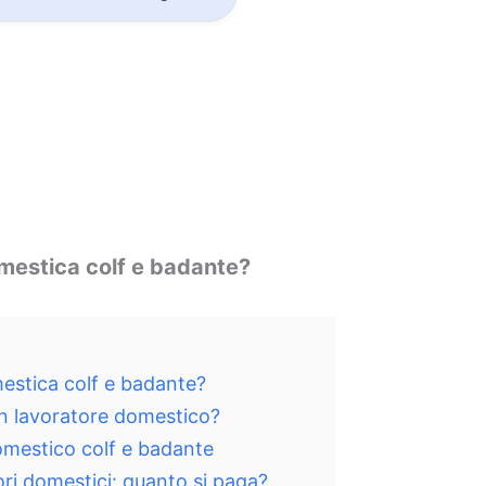
mestica colf e badante?
estica colf e badante?
n lavoratore domestico?
omestico colf e badante
ri domestici: quanto si paga?