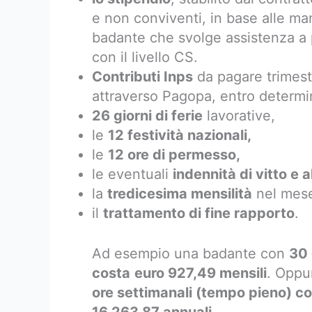
e non conviventi, in base alle ma
badante che svolge assistenza a 
con il livello CS.
Contributi Inps
da pagare trimest
attraverso Pagopa, entro determi
26 giorni di ferie
lavorative,
le
12 festività nazionali,
le
12 ore di permesso,
le eventuali
indennità di vitto e a
la
tredicesima mensilità
nel mese
il
trattamento di fine rapporto
.
Ad esempio una badante con
30 
costa
euro 927,49 mensili
. Oppu
ore settimanali (tempo pieno) c