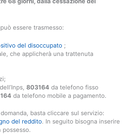
tre 68 giorni, dalla cessazione del
l può essere trasmesso:
ositivo del disoccupato
;
ale, che applicherà una trattenuta
zi;
dell’Inps,
803164
da telefono fisso
4164
da telefono mobile a pagamento.
omanda, basta cliccare sul servizio:
gno del reddito
. In seguito bisogna inserire
in possesso.