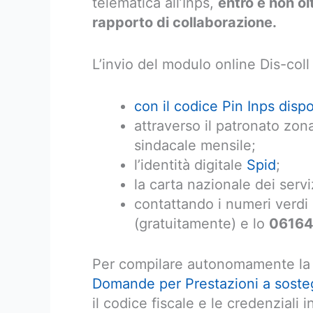
telematica all’Inps,
entro e non ol
rapporto di collaborazione.
L’invio del modulo online Dis-col
con il codice Pin Inps disp
attraverso il patronato zon
sindacale mensile;
l’identità digitale
Spid
;
la carta nazionale dei servi
contattando i numeri verdi 
(gratuitamente) e lo
0616
Per compilare autonomamente la d
Domande per Prestazioni a soste
il codice fiscale e le credenziali 