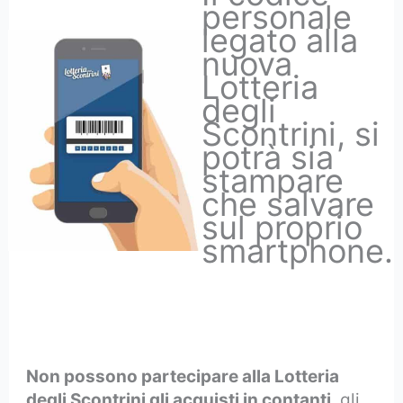
personale
legato alla
nuova
Lotteria
degli
Scontrini, si
potrà sia
stampare
che salvare
sul proprio
smartphone.
Non possono partecipare alla Lotteria
degli Scontrini gli acquisti in contanti
, gli