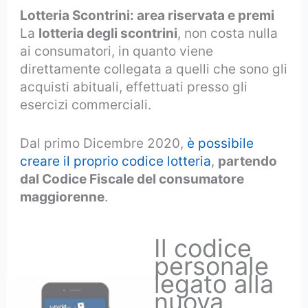
Lotteria Scontrini: area riservata e premi
La
lotteria degli scontrini
, non costa nulla
ai consumatori, in quanto viene
direttamente collegata a quelli che sono gli
acquisti abituali, effettuati presso gli
esercizi commerciali.
Dal primo Dicembre 2020,
è possibile
creare il proprio codice lotteria
,
partendo
dal Codice Fiscale del consumatore
maggiorenne
.
Il codice
personale
legato alla
nuova