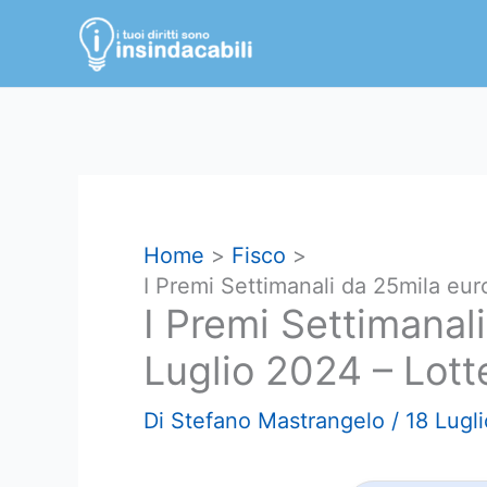
Vai
al
contenuto
Home
Fisco
I Premi Settimanali da 25mila euro
I Premi Settimanal
Luglio 2024 – Lotte
Di
Stefano Mastrangelo
/
18 Lugl