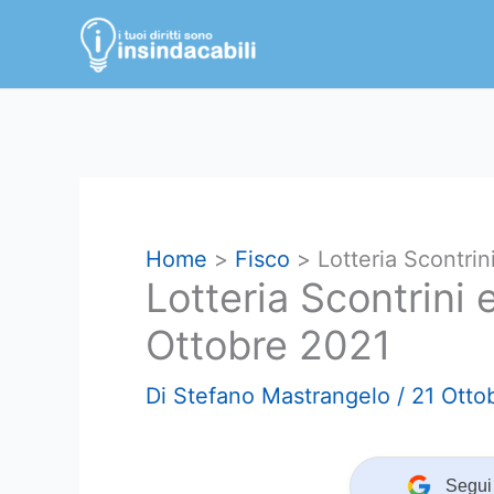
Vai
al
contenuto
Home
Fisco
Lotteria Scontrin
Lotteria Scontrini 
Ottobre 2021
Di
Stefano Mastrangelo
/
21 Otto
Segui 