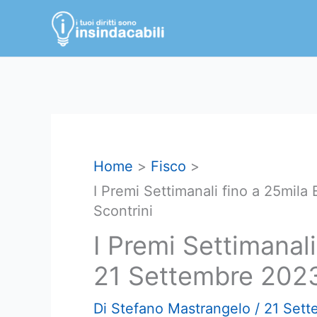
Vai
al
contenuto
Home
Fisco
I Premi Settimanali fino a 25mila
Scontrini
I Premi Settimanali
21 Settembre 2023 
Di
Stefano Mastrangelo
/
21 Sett