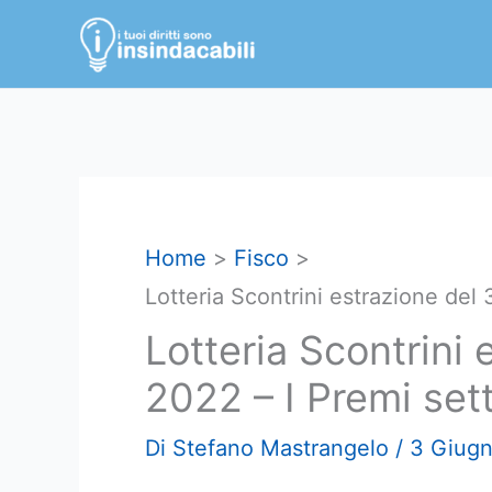
Vai
al
contenuto
Home
Fisco
Lotteria Scontrini estrazione del
Lotteria Scontrini
2022 – I Premi set
Di
Stefano Mastrangelo
/
3 Giug