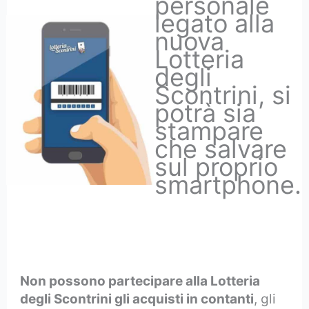
personale
legato alla
nuova
Lotteria
degli
Scontrini, si
potrà sia
stampare
che salvare
sul proprio
smartphone.
Non possono partecipare alla Lotteria
degli Scontrini gli acquisti in contanti
, gli