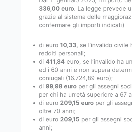
Dal 1° gennaio 2025, l’importo dell
336,00 euro
. La legge prevede un
grazie al sistema delle maggiorazi
confermare gli importi indicati)
di euro
10,33,
se l’invalido civile
redditi personali;
di
411,84
euro, se l’invalido ha un
ed i 60 anni e non supera determin
coniugali (16.724,89 euro);
di
99,98 euro
per gli assegni social
per chi ha un’età superiore a 67 a
di euro
209,15 euro
per gli assegni
oltre 70 anni;
di euro
209,15
per gli assegni soci
anni;