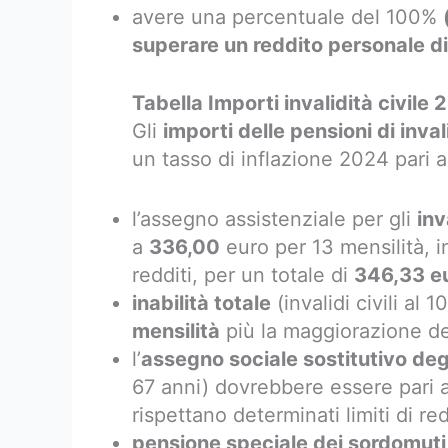
avere una percentuale del 100%
superare un reddito personale di
Tabella Importi invalidità civil
Gli
importi delle pensioni di inva
un tasso di inflazione 2024 pari a
l’assegno assistenziale per gli
inv
a
336,00
euro per 13 mensilità, i
redditi, per un totale di
346,33 e
inabilità totale
(invalidi civili al
mensilità
più la maggiorazione del
l’
assegno sociale sostitutivo degli 
67 anni) dovrebbere essere pari 
rispettano determinati limiti di re
pensione speciale dei sordomuti