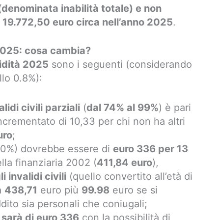
(denominata inabilità totale) e non
 19.772,50 euro circa nell’anno 2025
.
e 2025: cosa cambia?
lidità 2025
sono i seguenti (considerando
llo 0.8%):
alidi civili parziali
(
dal 74% al 99%
) è pari
ncrementato di 10,33 per chi non ha altri
uro
;
 100%) dovrebbe essere di
euro
336
per 13
la finanziaria 2002 (
411,84 euro
),
invalidi civili
(quello convertito all’età di
a
438,71
euro più
99.98
euro se si
ddito sia personali che coniugali;
 sarà di euro
33
6
con la possibilità di