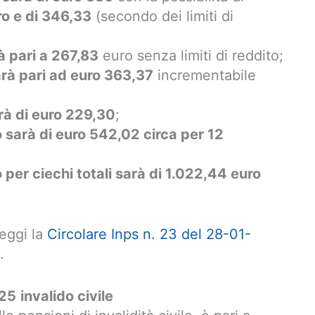
ro e di 346,33
(secondo dei limiti di
à pari a 267,83
euro senza limiti di reddito;
arà pari ad euro 363,37
incrementabile
arà di euro 229,30
;
sarà di euro 542,02 circa per 12
er ciechi totali sarà di 1.022,44 euro
leggi la
Circolare Inps n. 23 del 28-01-
.
025
invalido civile