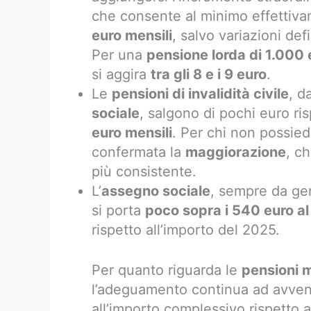
che consente al minimo effettiva
euro mensili
, salvo variazioni defi
Per una
pensione lorda di 1.000 
si aggira
tra gli 8 e i 9 euro
.
Le
pensioni di invalidità civile
, d
sociale
, salgono di pochi euro ri
euro mensili
. Per chi non possiede 
confermata la
maggiorazione
, c
più consistente.
L’
assegno sociale
, sempre da gen
si porta
poco sopra i 540 euro a
rispetto all’importo del 2025.
Per quanto riguarda le
pensioni 
l’adeguamento continua ad avveni
all’importo complessivo rispetto 