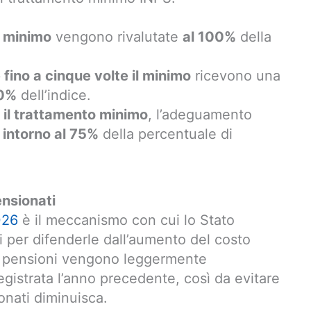
il minimo
vengono rivalutate
al 100%
della
 fino a cinque volte il minimo
ricevono una
90%
dell’indice.
e il trattamento minimo
, l’adeguamento
a
intorno al 75%
della percentuale di
ensionati
026
è il meccanismo con cui lo Stato
i per difenderle dall’aumento del costo
 le pensioni vengono leggermente
egistrata l’anno precedente, così da evitare
onati diminuisca.