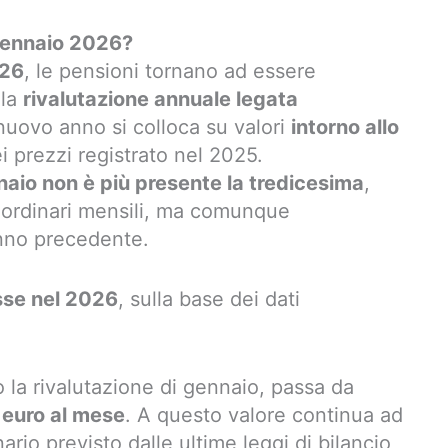
 Gennaio 2026?
026
, le pensioni tornano ad essere
lla
rivalutazione annuale legata
 nuovo anno si colloca su valori
intorno allo
i prezzi registrato nel 2025.
aio non è più presente la tredicesima
,
li ordinari mensili, ma comunque
’anno precedente.
sse nel 2026
, sulla base dei dati
o la rivalutazione di gennaio, passa da
euro al mese
. A questo valore continua ad
rio previsto dalle ultime leggi di bilancio,