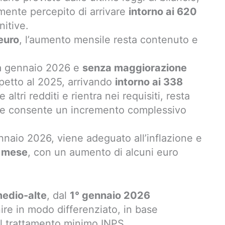
mente percepito di arrivare
intorno ai 620
nitive.
euro
, l’aumento mensile resta contenuto e
a gennaio 2026 e
senza maggiorazione
spetto al 2025, arrivando
intorno ai 338
altri redditi e rientra nei requisiti, resta
he consente un incremento complessivo
naio 2026, viene adeguato all’inflazione e
l mese
, con un aumento di alcuni euro
medio-alte
, dal
1° gennaio 2026
re in modo differenziato, in base
al trattamento minimo INPS.