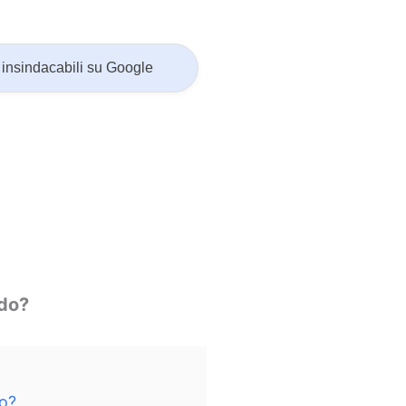
insindacabili su Google
ndo?
o?