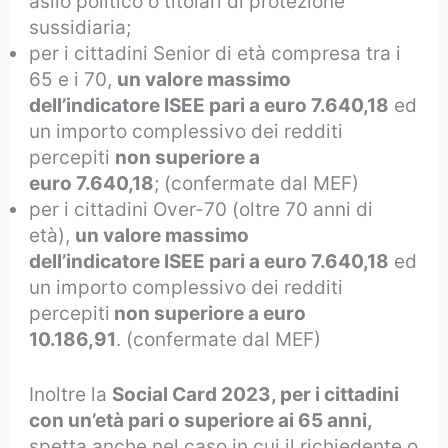
asilo politico o titolari di protezione
sussidiaria;
per i cittadini Senior di età compresa tra i
65 e i 70,
un valore massimo
dell’indicatore ISEE pari a euro 7.640,18
ed
un importo complessivo dei redditi
percepiti
non superiore a
euro 7.640,18
; (confermate dal MEF)
per i cittadini Over-70 (oltre 70 anni di
età),
un valore massimo
dell’indicatore ISEE pari a euro 7.640,18
ed
un importo complessivo dei redditi
percepiti
non superiore a euro
10.186,91
. (confermate dal MEF)
Inoltre la
Social Card 2023, per i cittadini
con un’età pari o superiore ai 65 anni,
spetta anche nel caso in cui il richiedente o