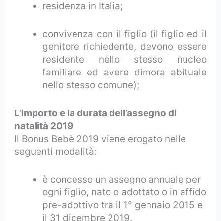
residenza in Italia;
convivenza con il figlio (il figlio ed il
genitore richiedente, devono essere
residente nello stesso nucleo
familiare ed avere dimora abituale
nello stesso comune);
L’importo e la durata dell’assegno di
natalità 2019
Il Bonus Bebè 2019 viene erogato nelle
seguenti modalità:
è concesso un assegno annuale per
ogni figlio, nato o adottato o in affido
pre-adottivo tra il 1° gennaio 2015 e
il 31 dicembre 2019.