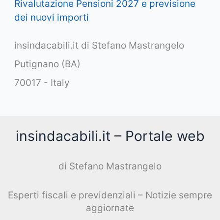
Rivalutazione Pensioni 2027 e previsione
dei nuovi importi
insindacabili.it di Stefano Mastrangelo
Putignano (BA)
70017 - Italy
insindacabili.it – Portale web
di Stefano Mastrangelo
Esperti fiscali e previdenziali – Notizie sempre
aggiornate