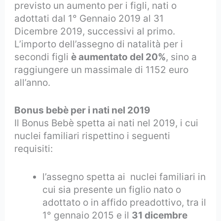
previsto un aumento per i figli, nati o
adottati dal 1° Gennaio 2019 al 31
Dicembre 2019, successivi al primo.
L’importo dell’assegno di natalità per i
secondi figli
è aumentato del 20%
, sino a
raggiungere un massimale di 1152 euro
all’anno.
Bonus bebè per i nati nel 2019
Il Bonus Bebè spetta ai nati nel 2019, i cui
nuclei familiari rispettino i seguenti
requisiti:
l’assegno spetta ai nuclei familiari in
cui sia presente un figlio nato o
adottato o in affido preadottivo, tra il
1° gennaio 2015 e il
31 dicembre