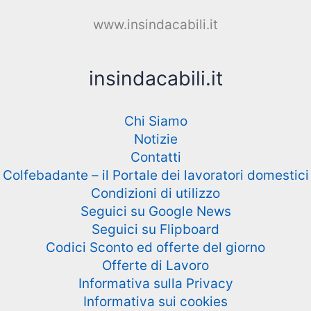
www.insindacabili.it
insindacabili.it
Chi Siamo
Notizie
Contatti
Colfebadante – il Portale dei lavoratori domestici
Condizioni di utilizzo
Seguici su Google News
Seguici su Flipboard
Codici Sconto ed offerte del giorno
Offerte di Lavoro
Informativa sulla Privacy
Informativa sui cookies