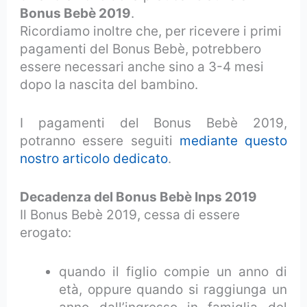
Bonus Bebè 2019
.
Ricordiamo inoltre che, per ricevere i primi
pagamenti del Bonus Bebè, potrebbero
essere necessari anche sino a 3-4 mesi
dopo la nascita del bambino.
I pagamenti del Bonus Bebè 2019,
potranno essere seguiti
mediante questo
nostro articolo dedicato
.
Decadenza del Bonus Bebè Inps 2019
Il Bonus Bebè 2019, cessa di essere
erogato:
quando il figlio compie un anno di
età, oppure quando si raggiunga un