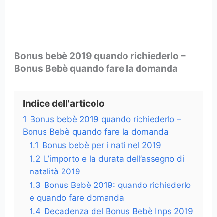
Bonus bebè 2019 quando richiederlo –
Bonus Bebè quando fare la domanda
Indice dell'articolo
1
Bonus bebè 2019 quando richiederlo –
Bonus Bebè quando fare la domanda
1.1
Bonus bebè per i nati nel 2019
1.2
L’importo e la durata dell’assegno di
natalità 2019
1.3
Bonus Bebè 2019: quando richiederlo
e quando fare domanda
1.4
Decadenza del Bonus Bebè Inps 2019