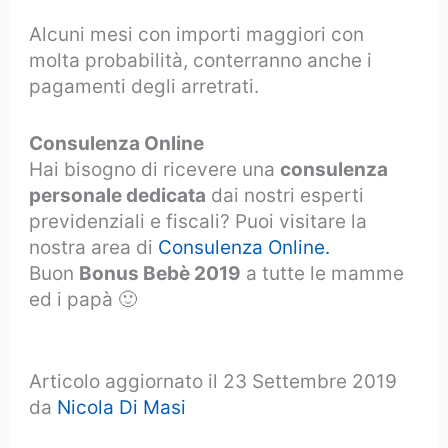
Alcuni mesi con importi maggiori con
molta probabilità, conterranno anche i
pagamenti degli arretrati.
Consulenza Online
Hai bisogno di ricevere una
consulenza
personale dedicata
dai nostri esperti
previdenziali e fiscali? Puoi visitare la
nostra area di
Consulenza Online.
Buon
Bonus Bebè 2019
a tutte le mamme
ed i papà 🙂
Date pagamenti Bonus Bebè
2019
Articolo aggiornato il 23 Settembre 2019
da
Nicola Di Masi