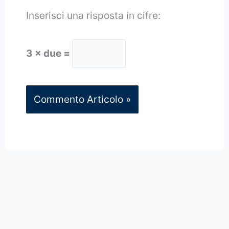
Inserisci una risposta in cifre:
3 × due =