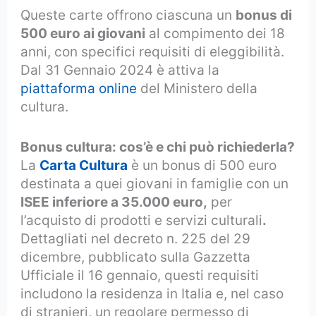
Queste carte offrono ciascuna un
bonus di
500 euro ai giovani
al compimento dei 18
anni, con specifici requisiti di eleggibilità.
Dal 31 Gennaio 2024 è attiva la
piattaforma online
del Ministero della
cultura.
Bonus cultura: cos’è e chi può richiederla?
La
Carta Cultura
è un bonus di 500 euro
destinata a quei giovani in famiglie con un
ISEE inferiore a 35.000 euro,
per
l’acquisto di prodotti e servizi culturali
.
Dettagliati nel decreto n. 225 del 29
dicembre, pubblicato sulla Gazzetta
Ufficiale il 16 gennaio, questi requisiti
includono la residenza in Italia e, nel caso
di stranieri, un regolare permesso di