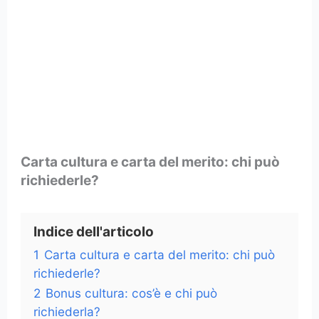
Carta cultura e carta del merito: chi può
richiederle?
Indice dell'articolo
1
Carta cultura e carta del merito: chi può
richiederle?
2
Bonus cultura: cos’è e chi può
richiederla?