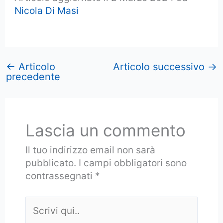
Nicola Di Masi
←
Articolo
Articolo successivo
→
precedente
Lascia un commento
Il tuo indirizzo email non sarà
pubblicato.
I campi obbligatori sono
contrassegnati
*
Scrivi
qui..