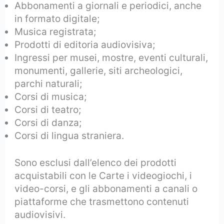
Abbonamenti a giornali e periodici, anche
in formato digitale;
Musica registrata;
Prodotti di editoria audiovisiva;
Ingressi per musei, mostre, eventi culturali,
monumenti, gallerie, siti archeologici,
parchi naturali;
Corsi di musica;
Corsi di teatro;
Corsi di danza;
Corsi di lingua straniera.
Sono esclusi dall’elenco dei prodotti
acquistabili con le Carte i videogiochi, i
video-corsi, e gli abbonamenti a canali o
piattaforme che trasmettono contenuti
audiovisivi.