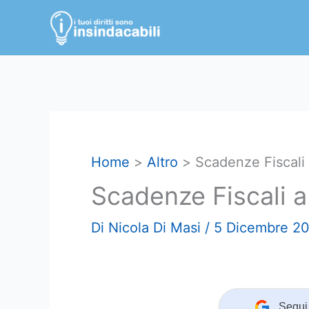
Vai
al
contenuto
Home
Altro
Scadenze Fiscali
Scadenze Fiscali 
Di
Nicola Di Masi
/
5 Dicembre 2
Segui 