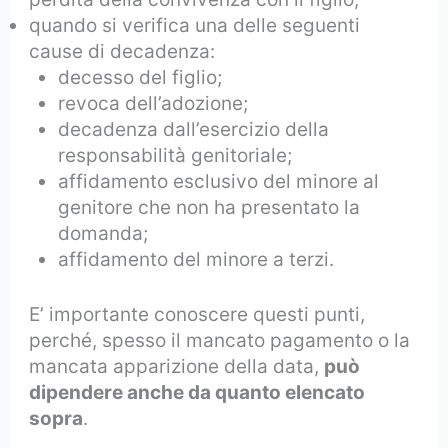
quando si verifica una delle seguenti
cause di decadenza:
decesso del figlio;
revoca dell’adozione;
decadenza dall’esercizio della
responsabilità genitoriale;
affidamento esclusivo del minore al
genitore che non ha presentato la
domanda;
affidamento del minore a terzi.
E’ importante conoscere questi punti,
perché, spesso il mancato pagamento o la
mancata apparizione della data,
può
dipendere anche da quanto elencato
sopra
.