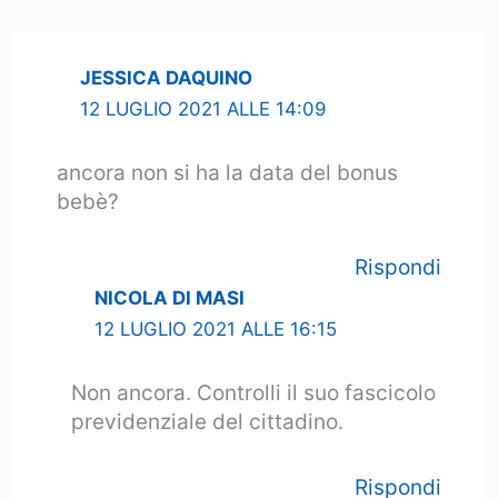
JESSICA DAQUINO
12 LUGLIO 2021 ALLE 14:09
ancora non si ha la data del bonus
bebè?
Rispondi
NICOLA DI MASI
12 LUGLIO 2021 ALLE 16:15
Non ancora. Controlli il suo fascicolo
previdenziale del cittadino.
Rispondi