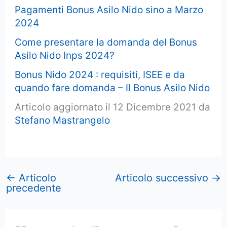
Pagamenti Bonus Asilo Nido sino a Marzo
2024
Come presentare la domanda del Bonus
Asilo Nido Inps 2024?
Bonus Nido 2024 : requisiti, ISEE e da
quando fare domanda – Il Bonus Asilo Nido
Articolo aggiornato il 12 Dicembre 2021 da
Stefano Mastrangelo
←
Articolo
Articolo successivo
→
precedente