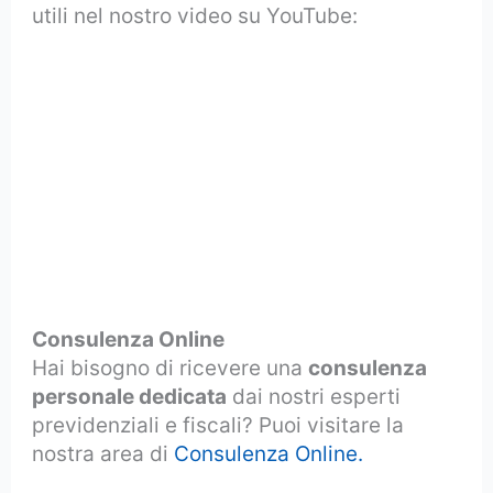
utili nel nostro video su YouTube:
Consulenza Online
Hai bisogno di ricevere una
consulenza
personale dedicata
dai nostri esperti
previdenziali e fiscali? Puoi visitare la
nostra area di
Consulenza Online.