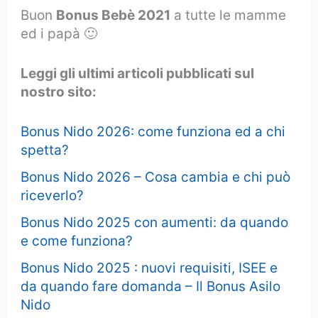
Buon
Bonus Bebè 2021
a tutte le mamme
ed i papà 🙂
Leggi gli ultimi articoli pubblicati sul
nostro sito:
Bonus Nido 2026: come funziona ed a chi
spetta?
Bonus Nido 2026 – Cosa cambia e chi può
riceverlo?
Bonus Nido 2025 con aumenti: da quando
e come funziona?
Bonus Nido 2025 : nuovi requisiti, ISEE e
da quando fare domanda – Il Bonus Asilo
Nido