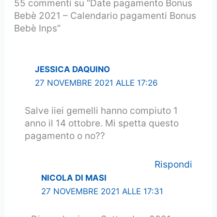
55 commenti su “Date pagamento Bonus
Bebè 2021 – Calendario pagamenti Bonus
Bebè Inps”
JESSICA DAQUINO
27 NOVEMBRE 2021 ALLE 17:26
Salve iiei gemelli hanno compiuto 1
anno il 14 ottobre. Mi spetta questo
pagamento o no??
Rispondi
NICOLA DI MASI
27 NOVEMBRE 2021 ALLE 17:31