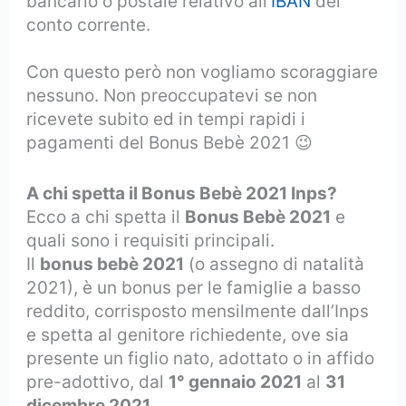
bancario o postale relativo all’
IBAN
del
conto corrente.
Con questo però non vogliamo scoraggiare
nessuno. Non preoccupatevi se non
ricevete subito ed in tempi rapidi i
pagamenti del Bonus Bebè 2021 😉
A chi spetta il Bonus Bebè 2021 Inps?
Ecco a chi spetta il
Bonus Bebè 2021
e
quali sono i requisiti principali.
Il
bonus bebè 2021
(o assegno di natalità
2021), è un bonus per le famiglie a basso
reddito, corrisposto mensilmente dall’Inps
e spetta al genitore richiedente, ove sia
presente un figlio nato, adottato o in affido
pre-adottivo, dal
1° gennaio 2021
al
31
dicembre 2021.