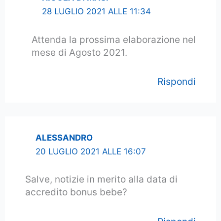
28 LUGLIO 2021 ALLE 11:34
Attenda la prossima elaborazione nel
mese di Agosto 2021.
Rispondi
ALESSANDRO
20 LUGLIO 2021 ALLE 16:07
Salve, notizie in merito alla data di
accredito bonus bebe?