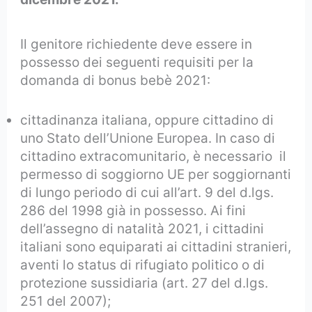
Il genitore richiedente deve essere in
possesso dei seguenti requisiti per la
domanda di bonus bebè 2021:
cittadinanza italiana, oppure cittadino di
uno Stato dell’Unione Europea. In caso di
cittadino extracomunitario, è necessario il
permesso di soggiorno UE per soggiornanti
di lungo periodo di cui all’art. 9 del d.lgs.
286 del 1998 già in possesso. Ai fini
dell’assegno di natalità 2021, i cittadini
italiani sono equiparati ai cittadini stranieri,
aventi lo status di rifugiato politico o di
protezione sussidiaria (art. 27 del d.lgs.
251 del 2007);