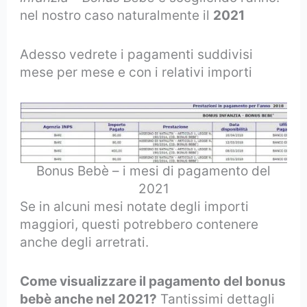
nel nostro caso naturalmente il
2021
Adesso vedrete i pagamenti suddivisi
mese per mese e con i relativi importi
Bonus Bebè – i mesi di pagamento del
2021
Se in alcuni mesi notate degli importi
maggiori, questi potrebbero contenere
anche degli arretrati.
Come visualizzare il pagamento del bonus
bebè anche nel 2021?
Tantissimi dettagli