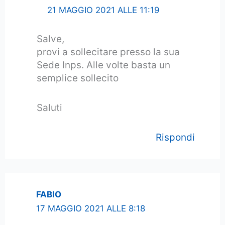
21 MAGGIO 2021 ALLE 11:19
Salve,
provi a sollecitare presso la sua
Sede Inps. Alle volte basta un
semplice sollecito
Saluti
Rispondi
FABIO
17 MAGGIO 2021 ALLE 8:18