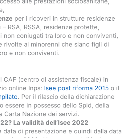
’accesso alle prestazioni sociosanitarie,
e,
denze
per i ricoveri in strutture residenze
li – RSA, RSSA, residenze protette,
 non coniugati tra loro e non conviventi,
 rivolte ai minorenni che siano figli di
loro e non conviventi.
l CAF (centro di assistenza fiscale) in
zio online Inps:
Isee post riforma 2015
o il
pilato
. Per il rilascio della dichiarazione
rio essere in possesso dello Spid, della
la Carta Nazione dei servizi.
22? La validità dell’Isee 2022
a data di presentazione e quindi dalla data