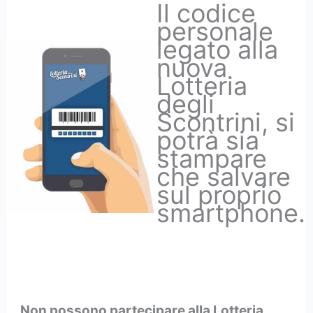
Il codice
personale
legato alla
nuova
Lotteria
degli
Scontrini, si
potrà sia
stampare
che salvare
sul proprio
smartphone.
Non possono partecipare alla Lotteria