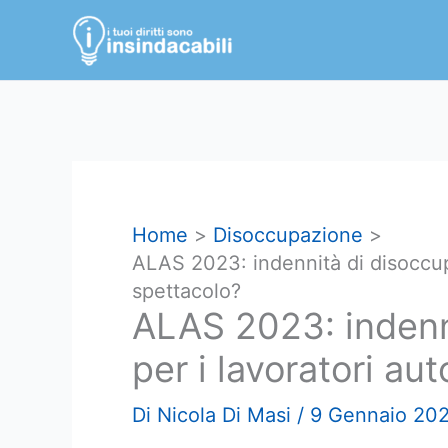
Vai
al
contenuto
Home
Disoccupazione
ALAS 2023: indennità di disoccup
spettacolo?
ALAS 2023: indenn
per i lavoratori au
Di
Nicola Di Masi
/
9 Gennaio 20