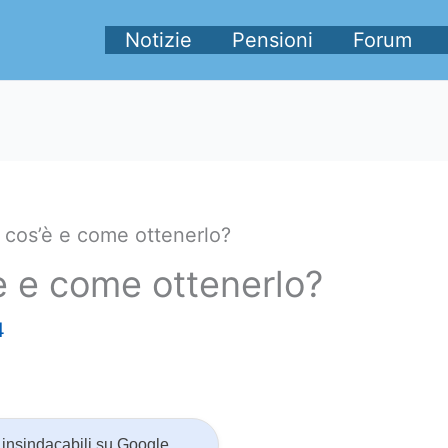
Notizie
Pensioni
Forum
 cos’è e come ottenerlo?
è e come ottenerlo?
4
insindacabili su Google