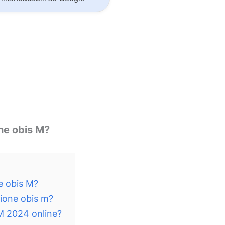
one obis M?
ne obis M?
sione obis m?
 M 2024 online?