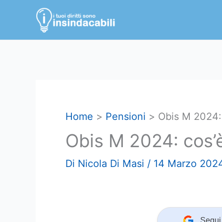
Vai
al
contenuto
Home
Pensioni
Obis M 2024:
Obis M 2024: cos’
Di
Nicola Di Masi
/
14 Marzo 202
Segui 