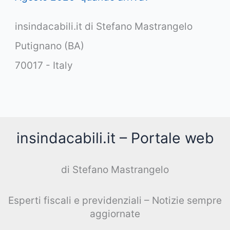
insindacabili.it di Stefano Mastrangelo
Putignano (BA)
70017 - Italy
insindacabili.it – Portale web
di Stefano Mastrangelo
Esperti fiscali e previdenziali – Notizie sempre
aggiornate