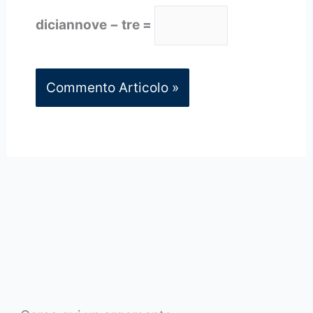
diciannove − tre =