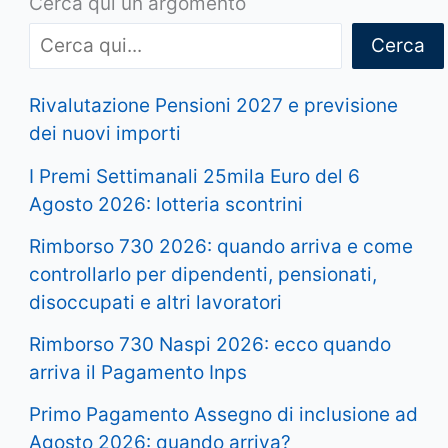
Cerca qui un argomento
Cerca
Rivalutazione Pensioni 2027 e previsione
dei nuovi importi
I Premi Settimanali 25mila Euro del 6
Agosto 2026: lotteria scontrini
Rimborso 730 2026: quando arriva e come
controllarlo per dipendenti, pensionati,
disoccupati e altri lavoratori
Rimborso 730 Naspi 2026: ecco quando
arriva il Pagamento Inps
Primo Pagamento Assegno di inclusione ad
Agosto 2026: quando arriva?