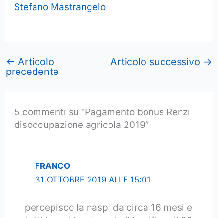
Stefano Mastrangelo
←
Articolo
Articolo successivo
→
precedente
5 commenti su “Pagamento bonus Renzi
disoccupazione agricola 2019”
FRANCO
31 OTTOBRE 2019 ALLE 15:01
percepisco la naspi da circa 16 mesi e