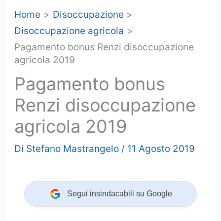
Home
Disoccupazione
Disoccupazione agricola
Pagamento bonus Renzi disoccupazione
agricola 2019
Pagamento bonus
Renzi disoccupazione
agricola 2019
Di
Stefano Mastrangelo
/
11 Agosto 2019
Segui insindacabili su Google