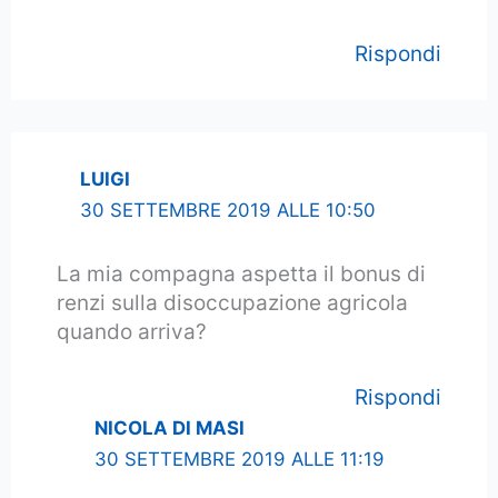
Rispondi
LUIGI
30 SETTEMBRE 2019 ALLE 10:50
La mia compagna aspetta il bonus di
renzi sulla disoccupazione agricola
quando arriva?
Rispondi
NICOLA DI MASI
30 SETTEMBRE 2019 ALLE 11:19