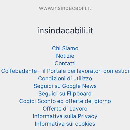
www.insindacabili.it
insindacabili.it
Chi Siamo
Notizie
Contatti
Colfebadante – il Portale dei lavoratori domestici
Condizioni di utilizzo
Seguici su Google News
Seguici su Flipboard
Codici Sconto ed offerte del giorno
Offerte di Lavoro
Informativa sulla Privacy
Informativa sui cookies