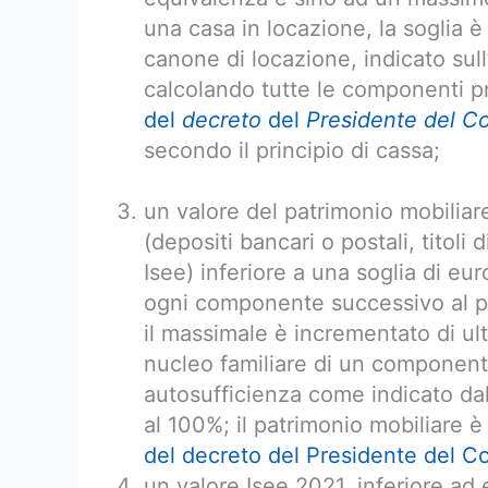
una casa in locazione, la soglia 
canone di locazione, indicato sull’
calcolando tutte le componenti pre
del
decreto
del
Presidente del Con
secondo il principio di cassa;
un valore del patrimonio mobiliare
(depositi bancari o postali, titoli 
Isee) inferiore a una soglia di e
ogni componente successivo al p
il massimale è incrementato di ult
nucleo familiare di un componente
autosufficienza come indicato dal
al 100%; il patrimonio mobiliare è
del decreto del Presidente del Con
un valore Isee 2021, inferiore ad