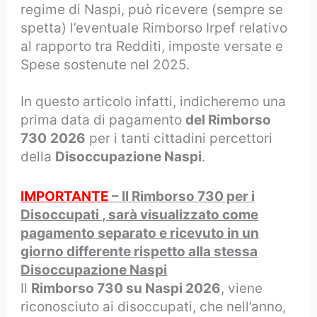
regime di Naspi, può ricevere (sempre se
spetta) l’eventuale Rimborso Irpef relativo
al rapporto tra Redditi, imposte versate e
Spese sostenute nel 2025.
In questo articolo infatti, indicheremo una
prima data di pagamento
del Rimborso
730
2026
per i tanti cittadini percettori
della
Disoccupazione Naspi
.
IMPORTANTE
– Il Rimborso 730 per i
Disoccupati , sarà visualizzato come
pagamento separato e ricevuto in un
giorno differente rispetto alla stessa
Disoccupazione Naspi
Il
Rimborso 730 su Naspi 2026
, viene
riconosciuto ai disoccupati, che nell’anno,