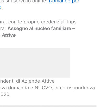
ps sul servizio online:
Domande per
o.
ra, con le proprie credenziali Inps,
tra:
Assegno al nucleo familiare –
 Attive
endenti di Aziende Attive
nuova domanda e NUOVO, in corrispondenza
2020.