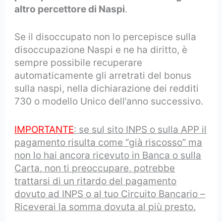
altro percettore di Naspi
.
Se il disoccupato non lo percepisce sulla
disoccupazione Naspi e ne ha diritto, è
sempre possibile recuperare
automaticamente gli arretrati del bonus
sulla naspi, nella dichiarazione dei redditi
730 o modello Unico dell’anno successivo.
IMPORTANTE
: se sul sito INPS o sulla APP il
pagamento risulta come “già riscosso” ma
non lo hai ancora ricevuto in Banca o sulla
Carta, non ti preoccupare, potrebbe
trattarsi di un ritardo del pagamento
dovuto ad INPS o al tuo Circuito Bancario –
Riceverai la somma dovuta al più presto.