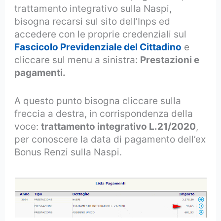
trattamento integrativo sulla Naspi,
bisogna recarsi sul sito dell’Inps ed
accedere con le proprie credenziali sul
Fascicolo Previdenziale del Cittadino
e
cliccare sul menu a sinistra:
Prestazioni e
pagamenti.
A questo punto bisogna cliccare sulla
freccia a destra, in corrispondenza della
voce:
trattamento integrativo L.21/2020
,
per conoscere la data di pagamento dell’ex
Bonus Renzi sulla Naspi.