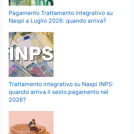
Pagamento Trattamento integrativo su
Naspi a Luglio 2026: quando arriva?
Trattamento integrativo su Naspi INPS:
quando arriva il sesto pagamento nel
2026?