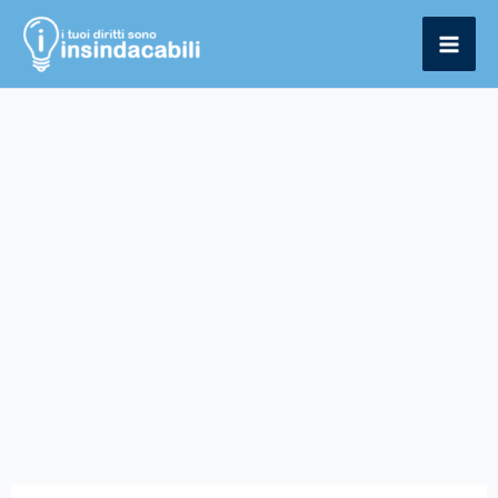
Vai
al
contenuto