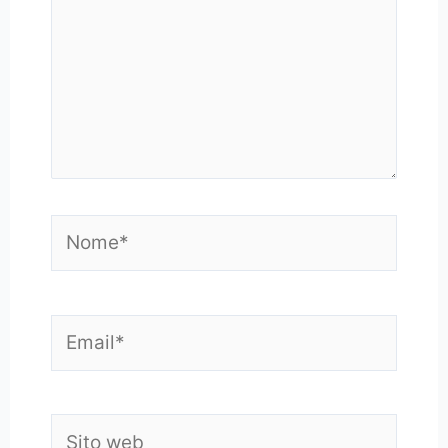
Nome*
Email*
Sito