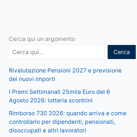
Cerca qui un argomento
Cerca
Rivalutazione Pensioni 2027 e previsione
dei nuovi importi
I Premi Settimanali 25mila Euro del 6
Agosto 2026: lotteria scontrini
Rimborso 730 2026: quando arriva e come
controllarlo per dipendenti, pensionati,
disoccupati e altri lavoratori