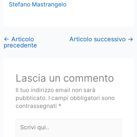
Stefano Mastrangelo
←
Articolo
Articolo successivo
→
precedente
Lascia un commento
Il tuo indirizzo email non sarà
pubblicato.
I campi obbligatori sono
contrassegnati
*
Scrivi
qui..