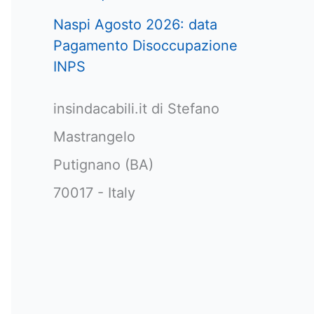
Naspi Agosto 2026: data
Pagamento Disoccupazione
INPS
insindacabili.it di Stefano
Mastrangelo
Putignano (BA)
70017 - Italy