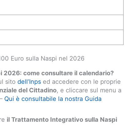
100 Euro sulla Naspi nel 2026
2026: come consultare il calendario?
l sito
dell’Inps
ed accedere con le proprie
nziale del Cittadino
, e cliccare sul menu a
–
Qui è consultabile la nostra Guida
are
il Trattamento Integrativo sulla Naspi