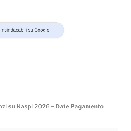
insindacabili su Google
nzi su Naspi 2026 – Date Pagamento