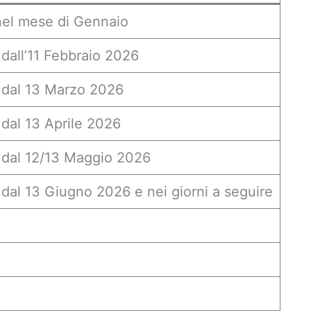
nel mese di Gennaio
 dall’11 Febbraio 2026
e dal 13 Marzo 2026
 dal 13 Aprile 2026
e dal 12/13 Maggio 2026
e dal 13 Giugno 2026 e nei giorni a seguire