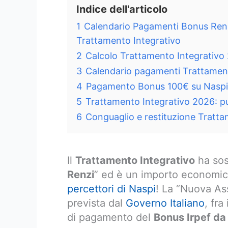
Indice dell'articolo
1
Calendario Pagamenti Bonus Ren
Trattamento Integrativo
2
Calcolo Trattamento Integrativo 2
3
Calendario pagamenti Trattament
4
Pagamento Bonus 100€ su Naspi 2
5
Trattamento Integrativo 2026: p
6
Conguaglio e restituzione Tratta
Il
Trattamento Integrativo
ha sost
Renzi
” ed è un importo economic
percettori di Naspi
! La “Nuova Ass
prevista dal
Governo Italiano
, fra
di pagamento del
Bonus Irpef da