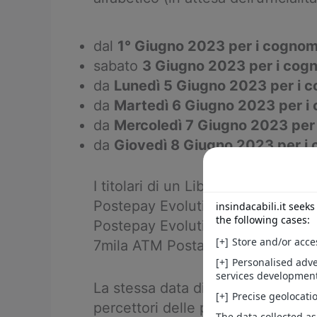
dal
1° Giugno 2023 per i cognomi 
sabato
3 Giugno 2023 per i cogno
da
Lunedì 5 Giugno 2023 per i co
da
Martedì 6 Giugno 2023 per i c
da
Mercoledì 7 Giugno 2023 per i
da
Giovedì 8 Giugno 2023 per i c
I titolari di un Libretto di Rispa
Postepay Evolution ed i titolari d
Postepay Evolution potranno di c
7mila ATM Postamat a partire dal
La stessa data di pagamento
(da
percettori delle pensioni presso gli