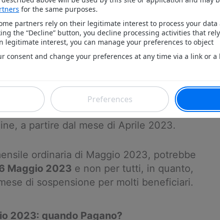
i cittadini con età pari o superiore a 75
vere gratuitamente le somme in denaro
al ritiro all’arma dei Carabinieri
.
sione di cittadinanza ad Maggio 2023?
 cittadinanza
è avvenuto a partire dal
15
oloro che hanno presentato la prima
ine, a partire dal mese di Aprile 2023.
mensile ordinaria di Maggio 2023, potrebbe
6 Maggio 2023
e non per tutti, in quanto,
mese di sospensione per molti beneficiari.
io 2023: quando Pagano?