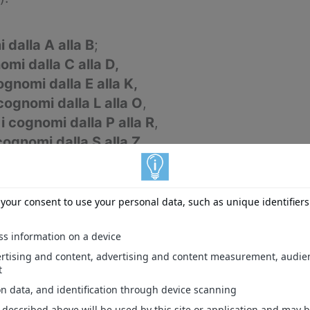
dalla A alla B
;
mi dalla C alla D,
gnomi dalla E alla K,
ognomi dalla L alla O
,
 cognomi dalla P alla R
,
ognomi dalla S alla Z
.
rmio, di un Conto BancoPosta o di una
i carta Postamat, Carta Libretto o di
onseguenza prelevare l’importo dagli oltre
la mattina del
1° Giugno 2023
.
l
1° Giugno 2023
)
, vale anche per i
 Istituti Bancari.