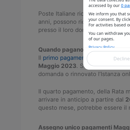
Poste Italiane ricorda anche, che 
anni, possono richiedere di rice
presso il loro domicilio,
delegando 
Quando pagano il
Reddito e Pen
Il
primo pagamento del Reddito di
Maggio 2023
. Soprattutto per c
domanda o rinnovato l’Istanza onl
Il quarto pagamento, della Rata 
arrivare in anticipo a partire dal
2
questo mese, potrebbe essere il 
Assegno unico pagamenti Magg