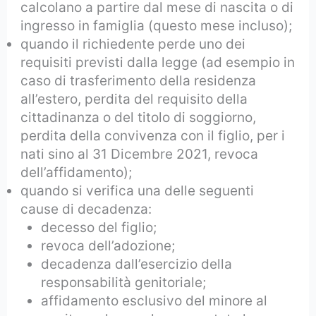
calcolano a partire dal mese di nascita o di
ingresso in famiglia (questo mese incluso);
quando il richiedente perde uno dei
requisiti previsti dalla legge (ad esempio in
caso di trasferimento della residenza
all’estero, perdita del requisito della
cittadinanza o del titolo di soggiorno,
perdita della convivenza con il figlio
, per i
nati sino al 31 Dicembre 2021, revoca
dell’affidamento);
quando si verifica una delle seguenti
cause di decadenza:
decesso del figlio;
revoca dell’adozione;
decadenza dall’esercizio della
responsabilità genitoriale;
affidamento esclusivo del minore al