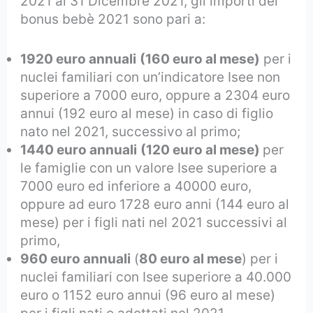
2021 al 31 Dicembre 2021, gli importi del
bonus bebè 2021 sono pari a:
1920 euro annuali
(160 euro al mese)
per i
nuclei familiari con un’indicatore Isee non
superiore a 7000 euro, oppure a 2304 euro
annui (192 euro al mese) in caso di figlio
nato nel 2021, successivo al primo;
1440 euro annuali
(120 euro al mese)
per
le famiglie con un valore Isee superiore a
7000 euro ed inferiore a 40000 euro,
oppure ad euro 1728 euro anni (144 euro al
mese) per i figli nati nel 2021 successivi al
primo,
960 euro annuali
(
80 euro al mese
) per i
nuclei familiari con Isee superiore a 40.000
euro o 1152 euro annui (96 euro al mese)