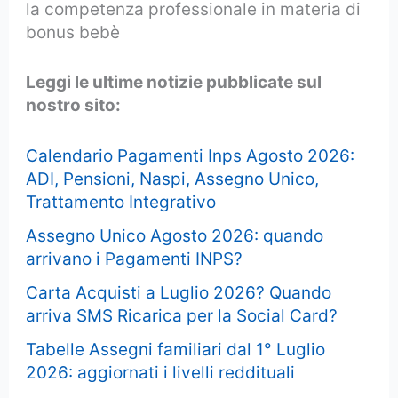
la competenza professionale in materia di
bonus bebè
Leggi le ultime notizie pubblicate sul
nostro sito:
Calendario Pagamenti Inps Agosto 2026:
ADI, Pensioni, Naspi, Assegno Unico,
Trattamento Integrativo
Assegno Unico Agosto 2026: quando
arrivano i Pagamenti INPS?
Carta Acquisti a Luglio 2026? Quando
arriva SMS Ricarica per la Social Card?
Tabelle Assegni familiari dal 1° Luglio
2026: aggiornati i livelli reddituali