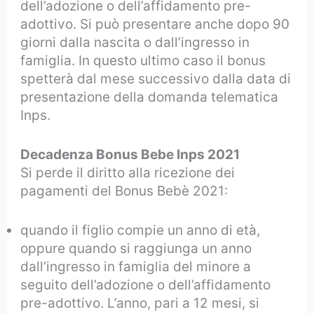
dell’adozione o dell’affidamento pre-
adottivo. Si può presentare anche dopo 90
giorni dalla nascita o dall’ingresso in
famiglia. In questo ultimo caso il bonus
spetterà dal mese successivo dalla data di
presentazione della domanda telematica
Inps.
Decadenza Bonus Bebe Inps 2021
Si perde il diritto alla ricezione dei
pagamenti del Bonus Bebè 2021:
quando il figlio compie un anno di età,
oppure quando si raggiunga un anno
dall’ingresso in famiglia del minore a
seguito dell’adozione o dell’affidamento
pre-adottivo. L’anno, pari a 12 mesi, si