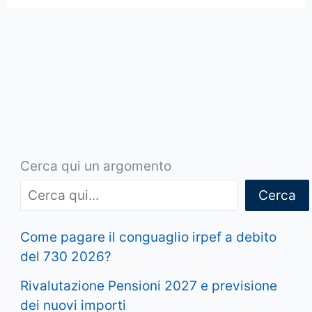
Cerca qui un argomento
Cerca
Come pagare il conguaglio irpef a debito
del 730 2026?
Rivalutazione Pensioni 2027 e previsione
dei nuovi importi