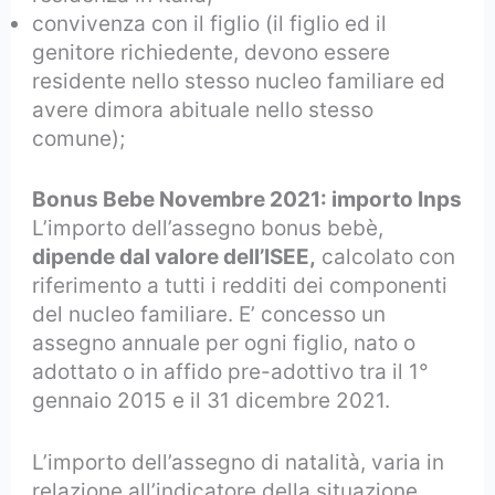
convivenza con il figlio (il figlio ed il
genitore richiedente, devono essere
residente nello stesso nucleo familiare ed
avere dimora abituale nello stesso
comune);
Bonus Bebe Novembre 2021: importo Inps
L’importo dell’assegno bonus bebè,
dipende dal valore dell’ISEE,
calcolato con
riferimento a tutti i redditi dei componenti
del nucleo familiare. E’ concesso un
assegno annuale per ogni figlio, nato o
adottato o in affido pre-adottivo tra il 1°
gennaio 2015 e il 31 dicembre 2021.
L’importo dell’assegno di natalità, varia in
relazione all’indicatore della situazione