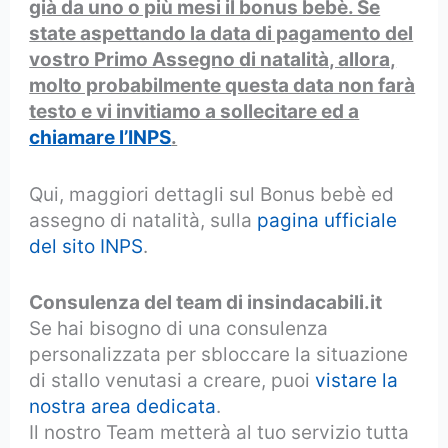
già da uno o più mesi il bonus bebè. Se
state aspettando la data di pagamento del
vostro Primo Assegno di natalità, allora,
molto probabilmente questa data non farà
testo e vi invitiamo a sollecitare ed a
chiamare l’INPS
.
Qui, maggiori dettagli sul Bonus bebè ed
assegno di natalità, sulla
pagina ufficiale
del sito INPS
.
Consulenza del team di insindacabili.it
Se hai bisogno di una consulenza
personalizzata per sbloccare la situazione
di stallo venutasi a creare,
puoi
vistare la
nostra area dedicata
.
Il nostro Team metterà al tuo servizio tutta