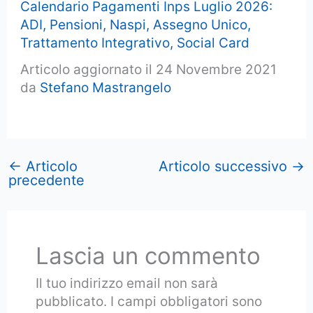
Calendario Pagamenti Inps Luglio 2026:
ADI, Pensioni, Naspi, Assegno Unico,
Trattamento Integrativo, Social Card
Articolo aggiornato il 24 Novembre 2021
da
Stefano Mastrangelo
←
Articolo
Articolo successivo
→
precedente
Lascia un commento
Il tuo indirizzo email non sarà
pubblicato.
I campi obbligatori sono