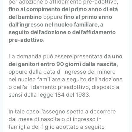
per adozione o affidamento pre-adottivo,
fino al compimento del primo anno di età
del bambino
oppure
fino al primo anno
dall’ingresso nel nucleo familiare, a
seguito dell’adozione o dell’affidamento
pre-adottivo
.
La domanda può essere presentata
da uno
dei genitori entro 90 giorni dalla nascita,
oppure dalla data di ingresso del minore
nel nucleo familiare a seguito dell’adozione
o dell’affidamento preadottivo, disposto ai
sensi della legge 184 del 1983.
In tale caso l’assegno spetta a decorrere
dal mese di nascita o di ingresso in
famiglia del figlio adottato a seguito