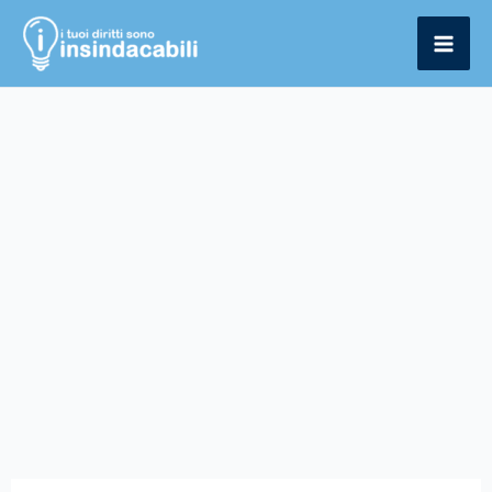
Vai
al
contenuto