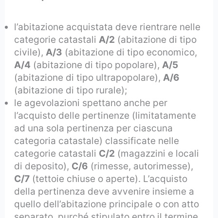
l’abitazione acquistata deve rientrare nelle
categorie catastali
A/2
(abitazione di tipo
civile),
A/3
(abitazione di tipo economico,
A/4
(abitazione di tipo popolare),
A/5
(abitazione di tipo ultrapopolare),
A/6
(abitazione di tipo rurale);
le agevolazioni spettano anche per
l’acquisto delle pertinenze (limitatamente
ad una sola pertinenza per ciascuna
categoria catastale) classificate nelle
categorie catastali
C/2
(magazzini e locali
di deposito),
C/6
(rimesse, autorimesse),
C/7
(tettoie chiuse o aperte). L’acquisto
della pertinenza deve avvenire insieme a
quello dell’abitazione principale o con atto
separato, purché stipulato entro il termine