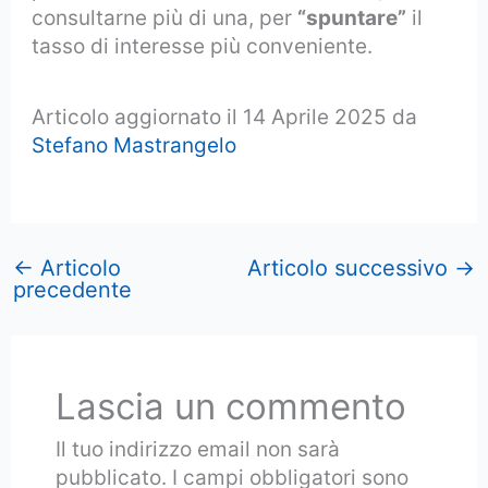
consultarne più di una, per
“spuntare”
il
tasso di interesse più conveniente.
Articolo aggiornato il 14 Aprile 2025 da
Stefano Mastrangelo
←
Articolo
Articolo successivo
→
precedente
Lascia un commento
Il tuo indirizzo email non sarà
pubblicato.
I campi obbligatori sono