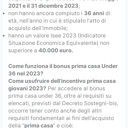
2021 e il 31 dicembre 2023
;
non hanno ancora compiuto i
36 anni
di
età, nell’anno in cui è stipulato l’atto di
acquisto dell’immobile;
hanno un valore Isee 2023 (Indicatore
Situazione Economica Equivalente) non
superiore a
40.000 euro.
Come funziona il bonus prima casa Under
36 nel 2023?
Come usufruire dell’incentivo prima casa
giovani 2023?
Per accedere al bonus
prima casa under 36, oltre ai requisiti su
elencati, previsti dal Decreto Sostegni-bis,
occorre tener conto anche degli altri
requisiti fondamentali ai fini dell’acquisto
della “
prima casa
” e cioè: