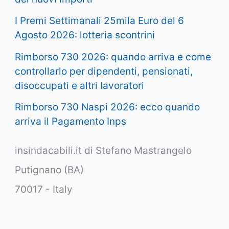
I Premi Settimanali 25mila Euro del 6
Agosto 2026: lotteria scontrini
Rimborso 730 2026: quando arriva e come
controllarlo per dipendenti, pensionati,
disoccupati e altri lavoratori
Rimborso 730 Naspi 2026: ecco quando
arriva il Pagamento Inps
insindacabili.it di Stefano Mastrangelo
Putignano (BA)
70017 - Italy