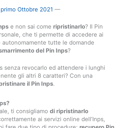
l primo Ottobre 2021
—
Inps
e non sai come
ripristinarlo
? Il Pin
sonale, che ti permette di accedere ai
iare autonomamente tutte le domande
smarrimento del Pin Inps
?
s senza revocarlo ed attendere i lunghi
nente gli altri 8 caratteri? Con una
pristinare il Pin Inps
.
nps?
nale, ti consigliamo
di ripristinarlo
orrettamente ai servizi online dell’Inps,
i fare due tipo di procedure:
recupero Pin