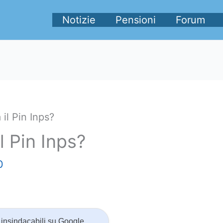
Notizie
Pensioni
Forum
il Pin Inps?
l Pin Inps?
0
insindacabili su Google