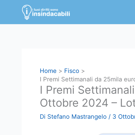
Vai
al
contenuto
Home
Fisco
I Premi Settimanali da 25mila eur
I Premi Settimanal
Ottobre 2024 – Lot
Di
Stefano Mastrangelo
/
3 Ottob