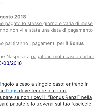
a.
Agosto 2018
e pagato lo stesso giorno e varia di mese
anno non vi è stata una data di pagamento
o partiranno i pagamenti per il
Bonus
nzi Agosto 2018
one Naspi sarà
pagato in molti casi a partire
8/08/2018
ingolo a caso a singolo caso: entrano in
che
l’inps
deve tenere in conto.
upare se non ricevi il “Bonus Renzi” nella
 sarà pagato e lo troverai sul tuo fascicolo