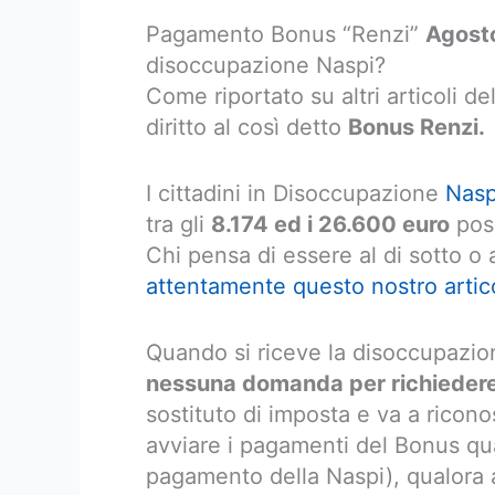
Pagamento Bonus “Renzi”
Agost
disoccupazione Naspi?
Bonus Re
Come riportato su altri articoli de
diritto al così detto
Bonus Renzi.
I cittadini in Disoccupazione
Nasp
tra gli
8.174 ed i 26.600 euro
poss
Chi pensa di essere al di sotto o 
attentamente questo nostro artic
Quando si riceve la disoccupazi
nessuna domanda per richiedere
sostituto di imposta e va a ricon
avviare i pagamenti del Bonus qu
pagamento della Naspi), qualora a