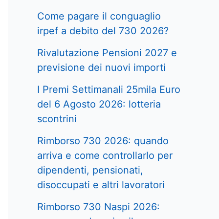
Come pagare il conguaglio
irpef a debito del 730 2026?
Rivalutazione Pensioni 2027 e
previsione dei nuovi importi
I Premi Settimanali 25mila Euro
del 6 Agosto 2026: lotteria
scontrini
Rimborso 730 2026: quando
arriva e come controllarlo per
dipendenti, pensionati,
disoccupati e altri lavoratori
Rimborso 730 Naspi 2026: