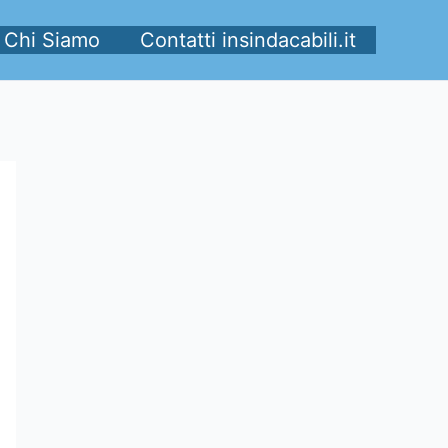
Chi Siamo
Contatti insindacabili.it