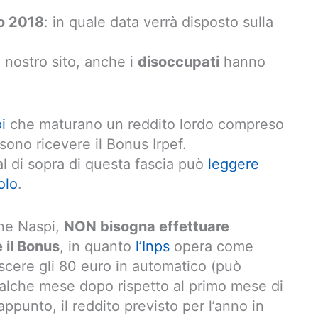
o 2018
: in quale data verrà disposto sulla
nzi Agosto 2018
l nostro sito, anche i
disoccupati
hanno
i
che maturano un reddito lordo compreso
ono ricevere il Bonus Irpef.
al di sopra di questa fascia può
leggere
olo
.
one Naspi,
NON bisogna effettuare
 il Bonus
, in quanto
l’Inps
opera come
oscere gli 80 euro in automatico (può
alche mese dopo rispetto al primo mese di
ppunto, il reddito previsto per l’anno in