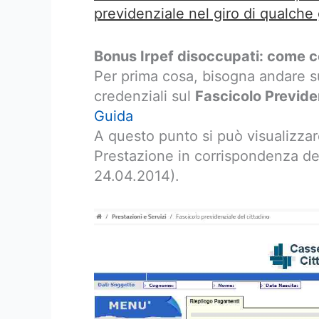
previdenziale nel giro di qualche 
Bonus Irpef disoccupati: come c
Per prima cosa, bisogna andare su
credenziali sul
Fascicolo Previde
Guida
A questo punto si può visualizzar
Prestazione in corrispondenza dell
24.04.2014).