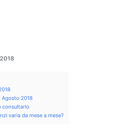
 2018
2018
 Agosto 2018
 consultarlo
enzi varia da mese a mese?