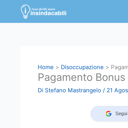
Vai
al
contenuto
Home
Disoccupazione
Pagam
Pagamento Bonus 
Di
Stefano Mastrangelo
/
21 Agos
Segui 