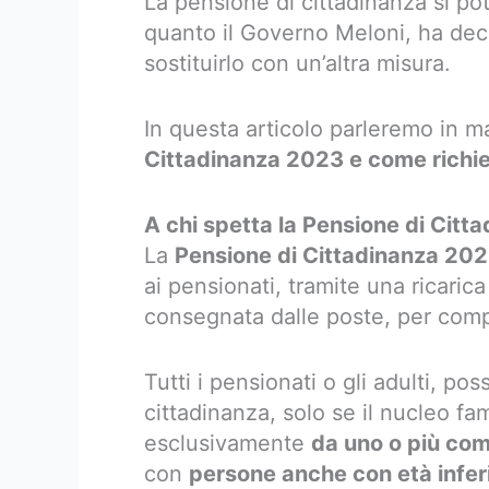
La pensione di cittadinanza si po
quanto il Governo Meloni, ha deci
sostituirlo con un’altra misura.
In questa articolo parleremo in m
Cittadinanza 2023 e come richi
A chi spetta la Pensione di Cit
La
Pensione di Cittadinanza 20
ai pensionati, tramite una ricaric
consegnata dalle poste, per comp
Tutti i pensionati o gli adulti, po
cittadinanza, solo se il nucleo f
esclusivamente
da uno o più com
con
persone anche con età inferio