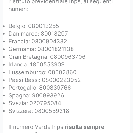
l’Istituto previdenziale Inps, ai seguenti
numeri:
Belgio: 080013255
Danimarca: 80018297
Francia: 0800904332
Germania: 08001821138
Gran Bretagna: 0800963706
Irlanda: 1800553909
Lussemburgo: 08002860
Paesi Bassi: 08000223952
Portogallo: 800839766
Spagna: 900993926
Svezia: 020795084
Svizzera: 0800559218
Il numero Verde Inps
risulta sempre