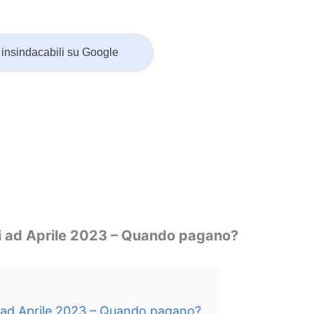
insindacabili su Google
i ad Aprile 2023 – Quando pagano?
 ad Aprile 2023 – Quando pagano?