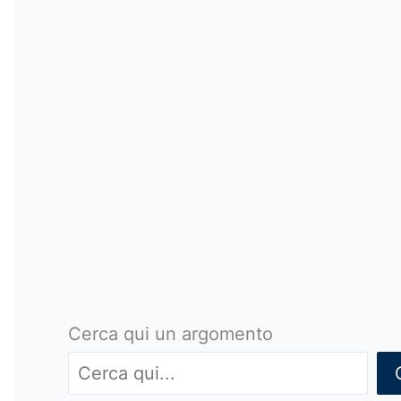
Cerca qui un argomento