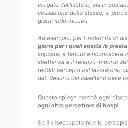
erogate dall’Istituto, sia in costa
cessazione dello stesso, si precis
giorni indennizzati.
Ad esempio, per l’indennità di d
giorni per i quali spetta la prest
imposta, è tenuto a riconoscere i
spettanza e il relativo importo sul
redditi percepiti dal lavoratore, qu
dati desunti dal casellario delle p
Questo spiega perché ogni diso
ogni altro percettore di Naspi
.
Se il disoccupato non lo percepi