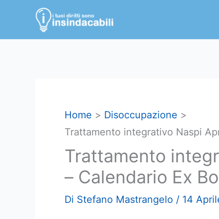
Vai
al
contenuto
Home
Disoccupazione
Trattamento integrativo Naspi Ap
Trattamento integr
– Calendario Ex B
Di
Stefano Mastrangelo
/
14 Apri