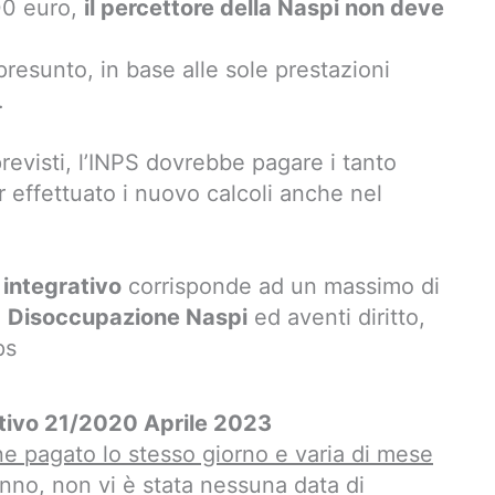
00 euro,
il percettore della Naspi non deve
o presunto, in base alle sole prestazioni
.
previsti, l’INPS dovrebbe pagare i tanto
r effettuato i nuovo calcoli anche nel
integrativo
corrisponde ad un massimo di
n
Disoccupazione Naspi
ed aventi diritto,
ps
tivo 21/2020 Aprile 2023
e pagato lo stesso giorno e varia di mese
nno, non vi è stata nessuna data di