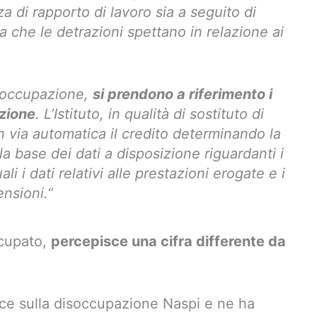
nza di rapporto di lavoro sia a seguito di
a che le detrazioni spettano in relazione ai
isoccupazione,
si prendono a riferimento i
azione
. L’Istituto, in qualità di sostituto di
n via automatica il credito determinando la
la base dei dati a disposizione riguardanti i
ali i dati relativi alle prestazioni erogate e i
ensioni.
“
ccupato,
percepisce una cifra differente da
sce sulla disoccupazione Naspi e ne ha