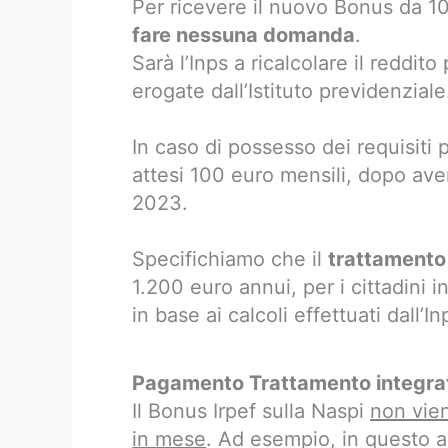
Per ricevere il nuovo Bonus da 1
fare nessuna domanda
.
Sarà l’Inps a ricalcolare il reddit
erogate dall’Istituto previdenziale
In caso di possesso dei requisiti 
attesi 100 euro mensili, dopo ave
2023.
Specifichiamo che il
trattamento 
1.200 euro annui, per i cittadini i
in base ai calcoli effettuati dall’In
Pagamento Trattamento integra
Il Bonus Irpef sulla Naspi
non vien
in mese
. Ad esempio, in questo a