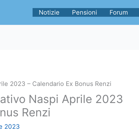
Notizie
Pensioni
Forum
rile 2023 – Calendario Ex Bonus Renzi
ativo Naspi Aprile 2023
onus Renzi
le 2023