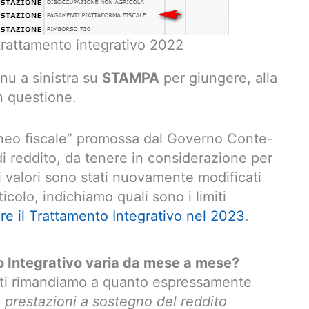
rattamento integrativo 2022
nu a sinistra su
STAMPA
per giungere, alla
n questione.
uneo fiscale” promossa dal Governo Conte-
 di reddito, da tenere in considerazione per
i valori sono stati nuovamente modificati
icolo, indichiamo quali sono i limiti
re il Trattamento Integrativo nel 2023
.
o Integrativo varia da mese a mese?
 ti rimandiamo a quanto espressamente
 prestazioni a sostegno del reddito