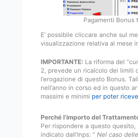
Pagamenti Bonus t
E’ possibile cliccare anche sul me
visualizzazione relativa al mese i
IMPORTANTE:
La riforma del “c
2, prevede un ricalcolo dei limiti
l’erogazione di questo Bonus. Tal
nell’anno in corso ed in questo art
massimi e minimi
per poter riceve
Perché l’importo del Trattament
Per rispondere a questo quesito,
indicato dall’Inps: ”
Nel caso delle