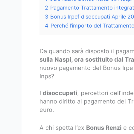
2
Pagamento Trattamento integrat
3
Bonus Irpef disoccupati Aprile 202
4
Perché l’importo del Trattamento
Da quando sarà disposto il pag
sulla Naspi, ora sostituito dal T
nuovo pagamento del Bonus Irpef 
Inps?
I
disoccupati
, percettori dell’i
hanno diritto al pagamento del Tr
euro.
A chi spetta l’ex
Bonus Renzi
e co