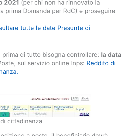
to 2021
(per chi non ha rinnovato la
la prima Domanda per RdC) e proseguire
.
sultare tutte le date Presunte di
 prima di tutto bisogna controllare:
la data
oste, sul servizio online Inps:
Reddito di
inanza.
di cittadinanza
posizione a poste, il beneficiario dovrà