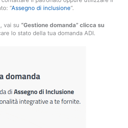
contattare il patronato oppure utilizzare il
to: “
Assegno di inclusione
“.
e, vai su
“Gestione domanda” clicca su
care lo stato della tua domanda ADI.