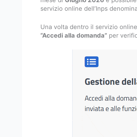
mese di
Giugno 2026
è possibile 
servizio online dell’Inps denomina
Una volta dentro il servizio onlin
“Accedi alla domanda”
per verifi