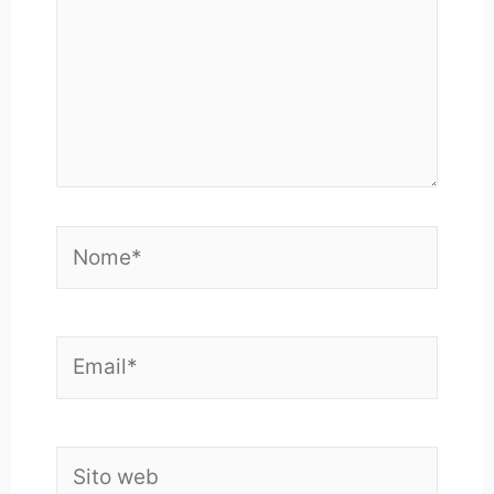
Nome*
Email*
Sito
web