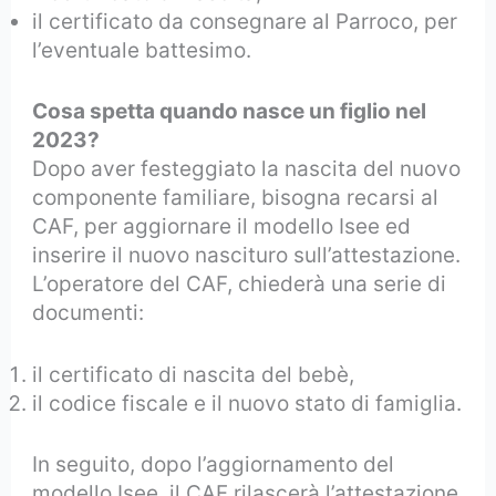
il certificato da consegnare al Parroco, per
l’eventuale battesimo.
Cosa spetta quando nasce un figlio nel
2023?
Dopo aver festeggiato la nascita del nuovo
componente familiare, bisogna recarsi al
CAF, per aggiornare il modello Isee ed
inserire il nuovo nascituro sull’attestazione.
L’operatore del CAF, chiederà una serie di
documenti:
il certificato di nascita del bebè,
il codice fiscale e il nuovo stato di famiglia.
In seguito, dopo l’aggiornamento del
modello Isee, il CAF rilascerà l’attestazione