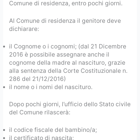
Comune di residenza, entro pochi giorni.
Al Comune di residenza il genitore deve
dichiarare:
il Cognome o i cognomi; (dal 21 Dicembre
2016 è possibile assegnare anche il
cognome della madre al nascituro, grazie
alla sentenza della Corte Costituzionale n.
286 del 21/12/2016)
il nome o i nomi del nascituro.
Dopo pochi giorni, l’ufficio dello Stato civile
del Comune rilascerà:
il codice fiscale del bambino/a;
il certificato di nascita;