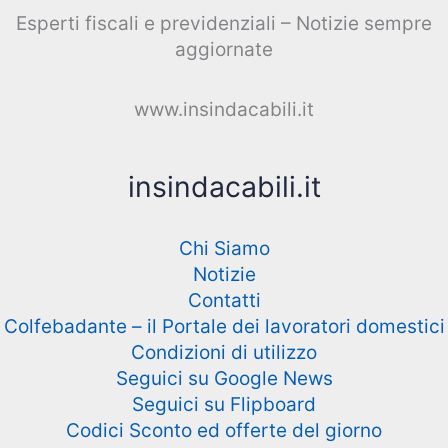
Esperti fiscali e previdenziali – Notizie sempre
aggiornate
www.insindacabili.it
insindacabili.it
Chi Siamo
Notizie
Contatti
Colfebadante – il Portale dei lavoratori domestici
Condizioni di utilizzo
Seguici su Google News
Seguici su Flipboard
Codici Sconto ed offerte del giorno