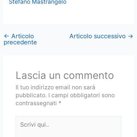
Stefano Mastrangelo
←
Articolo
Articolo successivo
→
precedente
Lascia un commento
Il tuo indirizzo email non sarà
pubblicato.
I campi obbligatori sono
contrassegnati
*
Scrivi
qui..