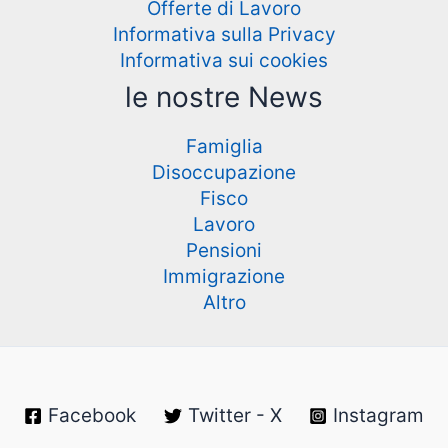
Offerte di Lavoro
Informativa sulla Privacy
Informativa sui cookies
le nostre News
Famiglia
Disoccupazione
Fisco
Lavoro
Pensioni
Immigrazione
Altro
Facebook
Twitter - X
Instagram