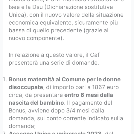
Isee e la Dsu (Dichiarazione sostitutiva
Unica), con il nuovo valore della situazione
economica equivalente, sicuramente più
bassa di quello precedente (grazie al
nuovo componente).
In relazione a questo valore, il Caf
presenterà una serie di domande.
Bonus maternità al Comune
per le donne
disoccupate
, di importo pari a 1867 euro
circa, da presentare
entro 6 mesi dalla
nascita del bambino
. Il pagamento del
Bonus, avviene dopo 3/4 mesi dalla
domanda, sul conto corrente indicato sulla
domanda;
Assegno Unico e universale 2023,
dal