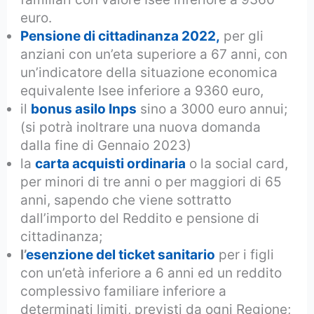
euro.
Pensione di cittadinanza 2022,
per gli
anziani con un’eta superiore a 67 anni, con
un’indicatore della situazione economica
equivalente Isee inferiore a 9360 euro,
il
bonus asilo Inps
sino a 3000 euro annui;
(si potrà inoltrare una nuova domanda
dalla fine di Gennaio 2023)
la
carta acquisti ordinaria
o la social card,
per minori di tre anni o per maggiori di 65
anni, sapendo che viene sottratto
dall’importo del Reddito e pensione di
cittadinanza;
l’
esenzione del ticket sanitario
per i figli
con un’età inferiore a 6 anni ed un reddito
complessivo familiare inferiore a
determinati limiti, previsti da ogni Regione;