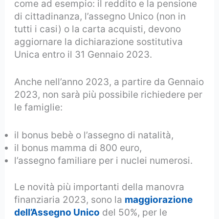
come ad esempio: il reddito e la pensione
di cittadinanza, l’assegno Unico (non in
tutti i casi) o la carta acquisti, devono
aggiornare la dichiarazione sostitutiva
Unica entro il 31 Gennaio 2023.
Anche nell’anno 2023, a partire da Gennaio
2023, non sarà più possibile richiedere per
le famiglie:
il bonus bebè o l’assegno di natalità,
il bonus mamma di 800 euro,
l’assegno familiare per i nuclei numerosi.
Le novità più importanti della manovra
finanziaria 2023, sono la
maggiorazione
dell’Assegno Unico
del 50%, per le