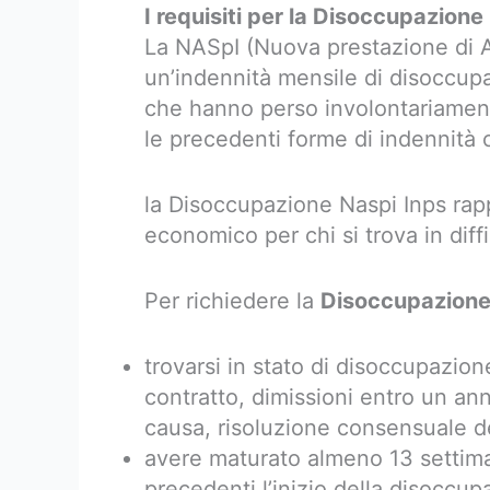
I requisiti per la Disoccupazion
La NASpI (Nuova prestazione di A
un’indennità mensile di disoccupa
che hanno perso involontariamente 
le precedenti forme di indennità 
la Disoccupazione Naspi Inps ra
economico per chi si trova in diffi
Per richiedere la
Disoccupazione
trovarsi in stato di disoccupazio
contratto, dimissioni entro un ann
causa, risoluzione consensuale de
avere maturato almeno 13 settima
precedenti l’inizio della disoccup