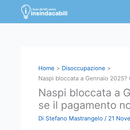
Vai
al
contenuto
Home
Disoccupazione
Naspi bloccata a Gennaio 2025? C
Naspi bloccata a 
se il pagamento no
Di
Stefano Mastrangelo
/
21 Nov