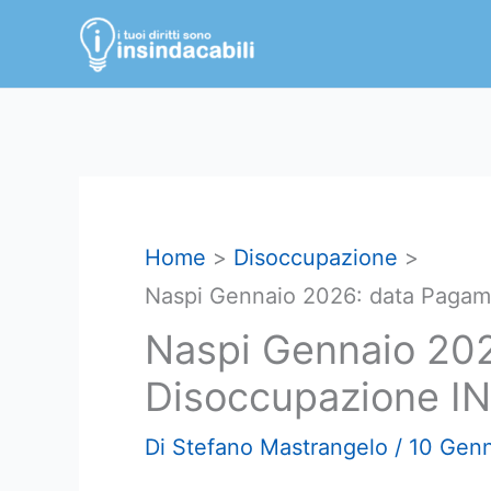
Vai
al
contenuto
Home
Disoccupazione
Naspi Gennaio 2026: data Pagam
Naspi Gennaio 20
Disoccupazione I
Di
Stefano Mastrangelo
/
10 Gen