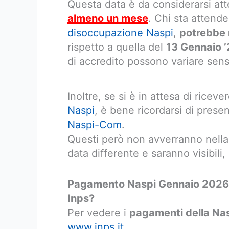
Questa data è da considerarsi at
almeno un mese
. Chi sta attend
disoccupazione Naspi
,
potrebbe 
rispetto a quella del
13 Gennaio 
di accredito possono variare sen
Inoltre, se si è in attesa di ricev
Naspi
, è bene ricordarsi di prese
Naspi-Com
.
Questi però non avverranno nella
data differente e saranno visibili,
Pagamento Naspi Gennaio 2026: 
Inps?
Per vedere i
pagamenti della Na
www.inps.it