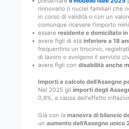
presentare
il modello Isee 202
5
p
rinnovarlo (i nuclei familiari che
in corso di validità o con un val
comunque ricevere l’importo mini
essere
residente e domiciliato in 
avere figli di età
inferiore a 18 an
frequentino un tirocinio, registrat
di lavoro o svolgono il servizio ci
avere figli con
disabilità anche 
Importi e calcolo dell’Assegno pe
Nel 2025 gli
importi degli Assegn
0,8%, a causa dell’effetto inflazi
Già con la
manovra di bilancio d
un
aumento dell’Assegno unico