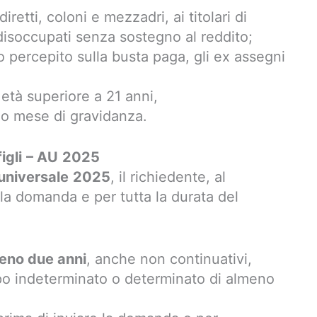
iretti, coloni e mezzadri, ai titolari di
disoccupati senza sostegno al reddito;
o percepito sulla busta paga, gli ex assegni
n età superiore a 21 anni,
mo mese di gravidanza.
igli
– AU
2025
universale
2025
, il richiedente, al
a domanda e per tutta la durata del
meno due anni
, anche non continuativi,
po indeterminato o determinato di almeno