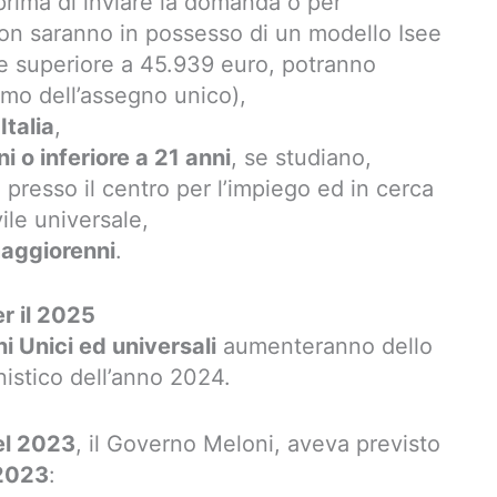
rima di inviare la domanda o per
 non saranno in possesso di un modello Isee
ore superiore a 45.939 euro, potranno
mo dell’assegno unico),
Italia
,
ni o inferiore a 21 anni
, se studiano,
i presso il centro per l’impiego ed in cerca
vile universale,
maggiorenni
.
r il 2025
i Unici ed universali
aumenteranno dello
onistico dell’anno 2024.
el 2023
, il Governo Meloni, aveva previsto
 2023
: